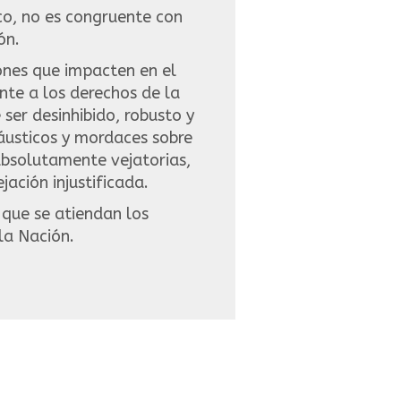
ico, no es congruente con
ón.
iones que impacten en el
ente a los derechos de la
ser desinhibido, robusto y
cáusticos y mordaces sobre
absolutamente vejatorias,
ación injustificada.
 que se atiendan los
la Nación.