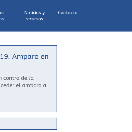
les
Noticias y
Contacto
os
recursos
s
019. Amparo en
n contra de la
onceder el amparo a